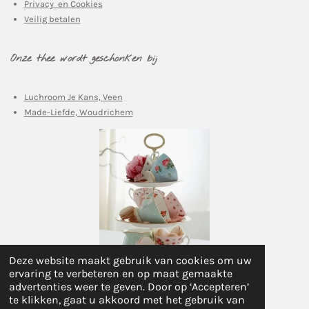
Privacy en Cookies
Veilig betalen
Onze thee wordt geschonken bij
Luchroom Je Kans, Veen
Made-Liefde, Woudrichem
Deze website maakt gebruik van cookies om uw
ervaring te verbeteren en op maat gemaakte
© 2017 - 2025 hettheelepeltje.nl
advertenties weer te geven. Door op ‘Accepteren’
te klikken, gaat u akkoord met het gebruik van