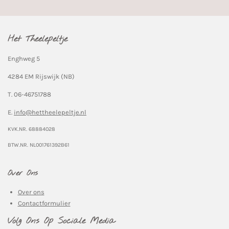
Het Theelepeltje
Enghweg 5
4284 EM Rijswijk (NB)
T. 06-46751788
E.
info@hettheelepeltje.nl
KVK.NR. 68884028
BTW.NR. NL001761392B61
Over Ons
Over ons
Contactformulier
Volg Ons Op Sociale Media