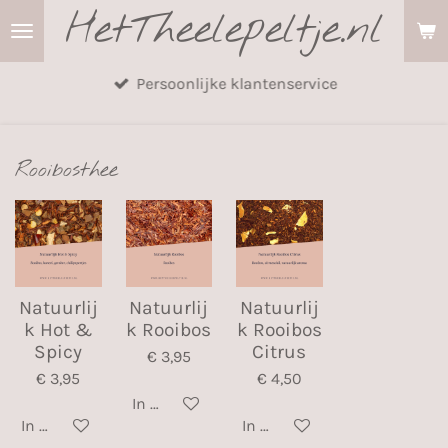
HetTheelepeltje.nl
Ga
direct
naar
Persoonlijke klantenservice
de
hoofdinhoud
Rooibosthee
Natuurlij
Natuurlij
Natuurlij
k Hot &
k Rooibos
k Rooibos
Spicy
Citrus
€ 3,95
€ 3,95
€ 4,50
In winkelwagen
In winkelwagen
In winkelwagen