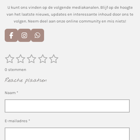
U kunt ons vinden op de volgende mediakanalen. Blijf op de hoogte
van het laatste nieuws, updates en interessante inhoud door ons te
volgen. Neem deel aan onze online community en mis niets!
F
I
W
a
n
h
c
s
a
e
t
t
1
2
3
4
5
S
R
t
b
a
s
a
s
s
s
s
s
e
o
g
A
0 stemmen
m
t
o
r
p
m
t
t
t
t
t
i
k
a
p
Reactie plaatsen
e
n
n
m
e
e
e
e
e
g
Naam *
r
r
r
r
r
:
0
r
r
r
r
s
e
e
e
e
t
E-mailadres *
n
n
n
n
e
r
r