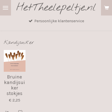
HetTheelepeltje.nl
Ga
direct
naar
Persoonlijke klantenservice
de
hoofdinhoud
Kandijsuiker
Bruine
kandijsui
ker
stokjes
€ 2,25
In winkelwagen