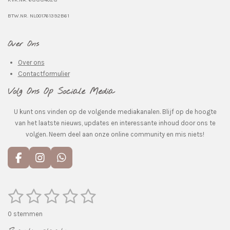
BTW.NR. NL001761392B61
Over Ons
Over ons
Contactformulier
Volg Ons Op Sociale Media
U kunt ons vinden op de volgende mediakanalen. Blijf op de hoogte
van het laatste nieuws, updates en interessante inhoud door ons te
volgen. Neem deel aan onze online community en mis niets!
F
I
W
a
n
h
c
s
a
e
t
t
1
2
3
4
5
S
R
t
b
a
s
a
s
s
s
s
s
e
o
g
A
0 stemmen
m
t
o
r
p
m
t
t
t
t
t
i