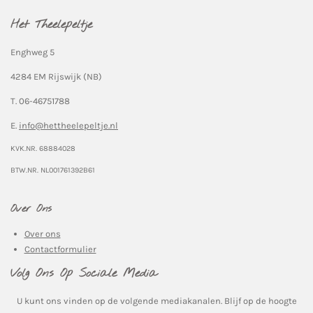
Het Theelepeltje
Enghweg 5
4284 EM Rijswijk (NB)
T. 06-46751788
E.
info@hettheelepeltje.nl
KVK.NR. 68884028
BTW.NR. NL001761392B61
Over Ons
Over ons
Contactformulier
Volg Ons Op Sociale Media
U kunt ons vinden op de volgende mediakanalen. Blijf op de hoogte