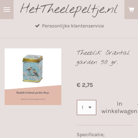
HetTheelepeltje.nl
Ga
direct
naar
Persoonlijke klantenservice
de
hoofdinhoud
Theeblik Oriëntal
garden 50 gr.
€ 2,75
In
winkelwagen
Specificatie;