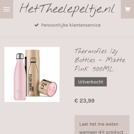
HetTheelepeltje.nl
Ga
direct
naar
Persoonlijke klantenservice
de
hoofdinhoud
Thermofles Izy
Bottles - Matte
Pink 500ML
Uitverkocht
€ 23,99
Laat het me weten
wanneer dit product