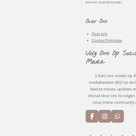
BTW.NR. NL001761392B61
Over Ons
Over ons
Contactformulier
Volg Ons Op Soci
Media
U kunt ons vinden op 
mediakanalen. Blijf op de 
laatste nieuws, updates e
inhoud door ons te volgen
onze online community e
F
I
W
a
n
h
c
s
a
e
t
t