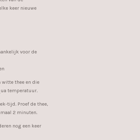
elke keer nieuwe
hankelijk voor de
en
 witte thee en die
qua temperatuur.
k-tijd. Proef de thee,
ximaal 2 minuten.
deren nog een keer