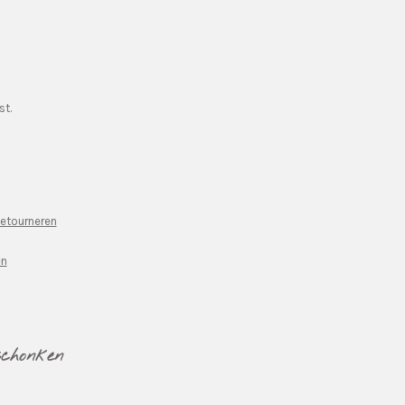
st.
Retourneren
en
schonken