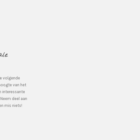
ale
de volgende
hoogte van het
n interessante
. Neem deel aan
n mis niets!