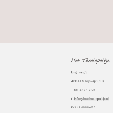
Het Theelepeltje
Enghweg 5
4284 EM Rijswijk (NB)
T. 06-46751788
E.
info@hettheelepeltje.nl
KVK.NR. 68884028