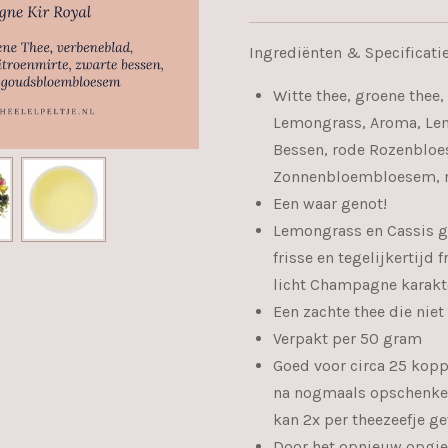
Ingrediënten & Specificatie
Witte thee, groene thee,
Lemongrass, Aroma, Lem
Bessen, rode Rozenblo
Zonnenbloembloesem, r
Een waar genot!
Lemongrass en Cassis g
frisse en tegelijkertijd
licht Champagne karakt
Een zachte thee die niet 
Verpakt per 50 gram
Goed voor circa 25 kop
na nogmaals opschenken
kan 2x per theezeefje g
Door het opnieuw opgie