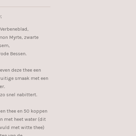
;
 Verbeneblad,
on Myrte, zwarte
esem,
ode Bessen.
even deze thee een
 fruitige smaak met een
er.
zo snel nabittert.
pen thee en 50 koppen
 met heet water (dit
evuld met witte thee)
ten van de