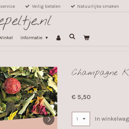
nservice
Veilig betalen
Natuurlijke smaken
peltje.nl
Winkel
Informatie
Champagne K
€ 5,50
In winkelwa