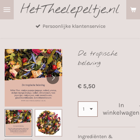
HetTheelepeltje.nl
Ga
direct
naar
Persoonlijke klantenservice
de
hoofdinhoud
De tropische
beleving
€ 5,50
In
winkelwagen
Ingrediënten &