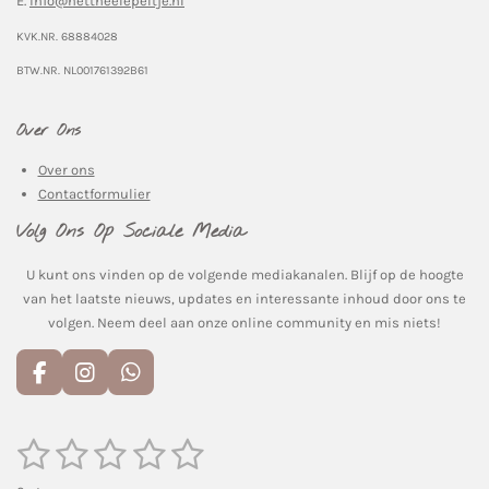
E.
info@hettheelepeltje.nl
KVK.NR. 68884028
BTW.NR. NL001761392B61
Over Ons
Over ons
Contactformulier
Volg Ons Op Sociale Media
U kunt ons vinden op de volgende mediakanalen. Blijf op de hoogte
van het laatste nieuws, updates en interessante inhoud door ons te
volgen. Neem deel aan onze online community en mis niets!
F
I
W
a
n
h
c
s
a
e
t
t
1
2
3
4
5
S
R
t
b
a
s
a
s
s
s
s
s
e
o
g
A