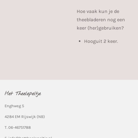
Hoe vaak kun je de
theebladeren nog een
keer (her)gebruiken?
Hooguit 2 keer.
Het Theelepeltje
Enghweg 5
4284 EM Rijswijk (NB)
T. 06-46751788